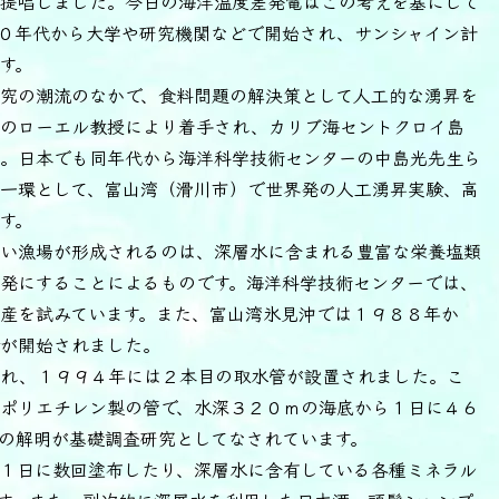
提唱しました。今日の海洋温度差発電はこの考えを基にして
０年代から大学や研究機関などで開始され、サンシャイン計
す。
究の潮流のなかで、食料問題の解決策として人工的な湧昇を
学のローエル教授により着手され、カリブ海セントクロイ島
。日本でも同年代から海洋科学技術センターの中島光先生ら
一環として、富山湾（滑川市）で世界発の人工湧昇実験、高
す。
い漁場が形成されるのは、深層水に含まれる豊富な栄養塩類
発にすることによるものです。海洋科学技術センターでは、
産を試みています。また、富山湾氷見沖では１９８８年か
が開始されました。
れ、１９９４年には２本目の取水管が設置されました。こ
ポリエチレン製の管で、水深３２０ｍの海底から１日に４６
の解明が基礎調査研究としてなされています。
１日に数回塗布したり、深層水に含有している各種ミネラル