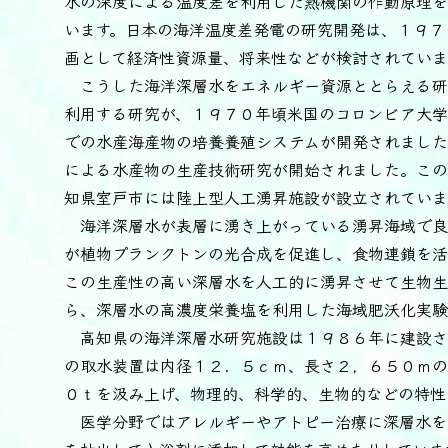
水の深度による温度差を利用した熱機関の作動原理を
います。日本の海洋温度差発電の研究開発は、１９７
画として経済性資源量、将来性などが検討されていま
こうした海洋深層水をエネルギー資源ととらえる研
利用する研究が、１９７０年頃米国のコロンビア大
での水産海産物の培養養殖システムが開発されました
による水産物の生産技術研究が開始されました。この
知県室戸市には陸上型人工湧昇施設が設立されていま
海洋深層水が表層に湧き上がっている湧昇海域で良
が植物プランクトンの光合成を促進し、食物連鎖を活
この生産性の高い深層水を人工的に湧昇させて生物生
ら、深層水の高濃度栄養塩を利用した海域肥沃化実験
高知県の海洋深層水研究施設は１９８６年に建設さ
の取水装置は内径１２．５ｃｍ、長さ２，６５０ｍの
０ｔを汲み上げ、物理的、科学的、生物的などの特性
医学分野ではアレルギーやアトピー治療に深層水を