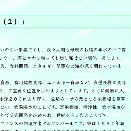
（１）」
いのない事実ですし、我々人間も母親のお腹の羊水の中で育
ように、海と生命は切っても切り離せない関係にあります。
染、食料問題、エネルギー問題など海が深く関わっていま
資源、有用鉱物資源、エネルギー資源など、多種多様な資源
として重要な位置を占めようとしています。とくに健康に大
水深２００ｍより深く、魚類のエサの元となる栄養塩を豊富
ない、低温海水のことです。富栄養性、清浄性、低水温性な
外で研究開発が進められ１世紀を迎えたところです。
フランスの物理学者ダルソンバールです。彼は１８８１年海