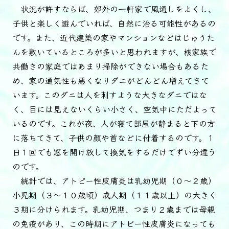
状況が許すならば、郊外の一軒家で風通しをよくし、
子供と楽しく遊んでいれば、自然に治る可能性があるの
です。また、近代建築の家やマンションなどはじゅうた
んを敷いているところが多いと思われますが、核家族で
共働きの家庭ではあまり掃除ができない場合もあるた
め、家の通気性も悪くなりダニがどんどん増えてきて
います。このダニは人を刺すような大きなダニではな
く、目には見えないくらい小さく、空気中にただよって
いるのです。これが夜、人が寝て部屋が静まると下の方
に落ちてきて、子供の顔や首などに付着するのです。１
日１回でも窓を開け放して換気をするだけでずい分違う
のです。
統計では、アトピー性皮膚炎は乳幼児期（０～２歳）
小児期（３～１０歳頃）成人期（１１歳以上）の大きく
３期に分けられます。乳幼児期、つまり２歳までは母親
の免疫があり、この時期にアトピー性皮膚炎になっても