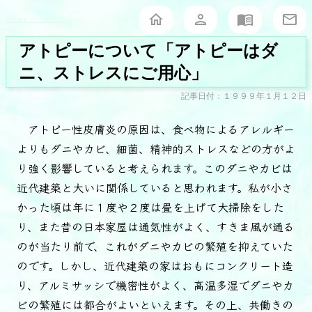
堀泰典オフィシャルサイト
アトピーについて「アトピーはダ
ニ、ストレスにご用心」
記事日付：１９９９年１月１２日
アトピー性皮膚炎の原因は、食べ物によるアレルギー
よりもダニやカビ、細菌、精神的ストレスなどの方がよ
り強く影響していると考えられます。このダニやカビは
近代建築と大いに関係していると思われます。私が小さ
かった頃は年に１度や２度は畳を上げて大掃除をした
り、また昔の日本家屋は通気性がよく、すきま風が通る
のが当たり前で、これがダニやカビの繁殖を抑えていた
のです。しかし、近代建築の家はおもにコンクリート造
り、アルミサッシで機密性がよく、高温多湿でダニやカ
ビの繁殖には都合がよいといえます。その上、共働きの