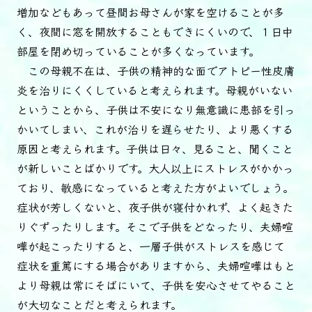
増加などもあって昼間お母さんが家を空けることが多
く、夜間に窓を開放することもできにくいので、１日中
部屋を閉め切っていることが多くなっています。
この母親不在は、子供の精神的な面でアトピー性皮膚
炎を治りにくくしていると考えられます。母親がいない
ということから、子供は不安になり無意識に患部を引っ
かいてしまい、これが治りを遅らせたり、より悪くする
原因と考えられます。子供は日々、見ること、聞くこと
が新しいことばかりです。大人以上にストレスがかかっ
ており、敏感になっていると考えた方がよいでしょう。
症状が芳しくないと、夜子供が寝付かれず、よく起きた
りぐずったりします。そこで子供をどなったり、夫婦喧
嘩が起こったりすると、一層子供がストレスを感じて
症状を重篤にする場合がありますから、夫婦喧嘩はもと
より母親は常にそばにいて、子供を安心させてやること
が大切なことだと考えられます。