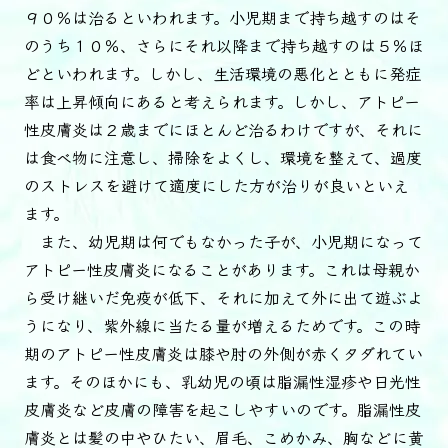
９０％は治るといわれます。小児期まで持ち越すのはそ
のうち１０％、さらにそれ以降まで持ち越すのは５％ほ
どといわれます。しかし、生活環境の悪化とともに発症
率は上昇傾向にあると考えられます。しかし、アトピー
性皮膚炎は２歳までにほとんど治るわけですが、それに
は食べ物に注意し、掃除をよくし、環境を整えて、過度
のストレスを避けて適度にした方が治りが良いといえ
ます。
また、幼児期は何でもなかった子が、小児期になって
アトピー性皮膚炎になることがあります。これは母親か
ら受け継いだ免疫が低下、それに加えて外に出て遊ぶよ
うになり、紫外線に当たる量が増えるためです。この時
期のアトピー性皮膚炎は膝や肘の外側が赤くタダれてい
ます。そのほかにも、乳幼児の頃は脂漏性湿疹や日光性
皮膚炎など皮膚の障害を起こしやすいのです。脂漏性皮
膚炎とは髪の中やひたい、眉毛、こめかみ、胸などに黄