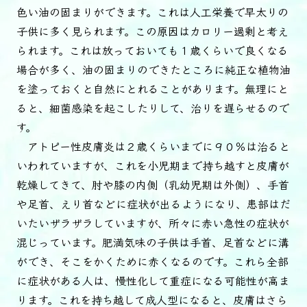
色い油の固まりができます。これは人工栄養で早太りの
子供に多く見られます。この原因はカロリー過剰と考え
られます。これは放っておいても１歳くらいで良くなる
場合が多く、油の固まりのできたところに純正な植物油
を塗っておくと自然にとれることがあります。無理にと
ると、細菌感染を起こしたりして、治りを遅らせるので
す。
アトピー性皮膚炎は２歳くらいまでに９０％は治ると
いわれていますが、これを小児期まで持ち越すと皮膚が
乾燥してきて、肘や膝の内側（乳幼児期は外側）、手首
や足首、えり首などに症状が出るようになり、患部はだ
いたいザラザラしていますが、所々に赤い急性の症状が
混じっています。肥満気味の子供は手首、足首などに溝
ができ、そこをかくために赤くなるのです。これら全部
に症状がある人は、慢性化して重症になる可能性が高ま
ります。これを持ち越して成人型になると、皮膚はさら