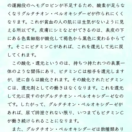
の運搬役のヘモグロビンが不足するため、酸素が足らな
くなりグルタチオン・ペルオキシダーゼが作られにくく
なります。これが貧血の人の肌には生気がないように見
える所以です。皮膚にシミなどができるのは、表皮の下
にある色素細胞が酸化して褐色から黒色に変わるからで
す。そこにビタミンＣがあれば、これを還元して元に戻
してくれます。
この酸化・還元というのは、持ちつ持たれつの表裏一
体のような関係にあり、ビタミンＣは相手を還元します
が、逆に自らは酸化されます。その酸化されたビタミン
Ｃは、還元剤としての働きはなくなります。これを還元
して元に戻すのがグルタチオン・ペルオキシダーゼなの
です。したがって、グルタチオン・ペルオキシダーゼが
あれば、尿で排泄されない限り、いつまでもビタミンＣ
が働き続けられることになります。
また、グルタチオン・ペルオキシダーゼは数種類あり