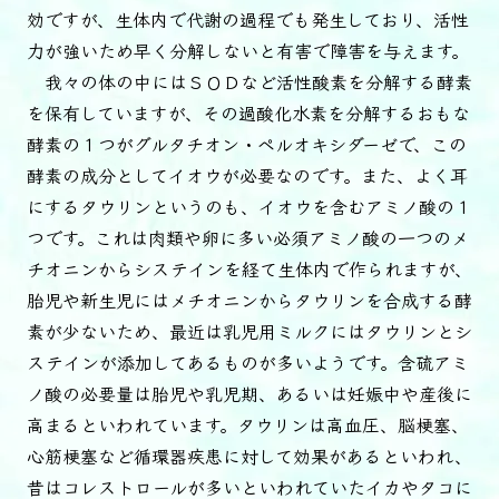
効ですが、生体内で代謝の過程でも発生しており、活性
力が強いため早く分解しないと有害で障害を与えます。
我々の体の中にはＳＯＤなど活性酸素を分解する酵素
を保有していますが、その過酸化水素を分解するおもな
酵素の１つがグルタチオン・ペルオキシダーゼで、この
酵素の成分としてイオウが必要なのです。また、よく耳
にするタウリンというのも、イオウを含むアミノ酸の１
つです。これは肉類や卵に多い必須アミノ酸の一つのメ
チオニンからシステインを経て生体内で作られますが、
胎児や新生児にはメチオニンからタウリンを合成する酵
素が少ないため、最近は乳児用ミルクにはタウリンとシ
ステインが添加してあるものが多いようです。含硫アミ
ノ酸の必要量は胎児や乳児期、あるいは妊娠中や産後に
高まるといわれています。タウリンは高血圧、脳梗塞、
心筋梗塞など循環器疾患に対して効果があるといわれ、
昔はコレストロールが多いといわれていたイカやタコに