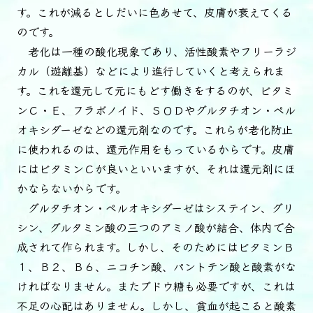
す。これが減るとしだいに色あせて、皮膚が衰えてくる
のです。
老化は一種の酸化現象であり、活性酸素やフリーラジ
カル（遊離基）などにより進行していくと考えられま
す。これを還元して元にもどす働きをするのが、ビタミ
ンＣ・Ｅ、フラボノイド、ＳＯＤやグルタチオン・ペル
オキシダーゼなどの還元剤なのです。これらが老化防止
に使われるのは、還元作用をもっているからです。皮膚
にはビタミンＣが良いといいますが、それは還元剤にほ
かならないからです。
グルタチオン・ペルオキシダーゼはシステイン、グリ
シン、グルタミン酸の三つのアミノ酸が結合、体内で合
成されて作られます。しかし、そのためにはビタミンＢ
１、Ｂ２、Ｂ６、ニコチン酸、パントテン酸と酸素がな
ければなりません。またブドウ糖も必要ですが、これは
不足の心配はありません。しかし、貧血が起こると酸素