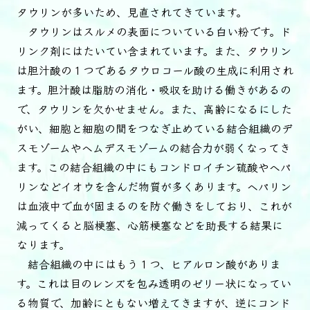
タウリンが多いため、見直されてきています。
タウリンはスルメの表面についている白い粉です。ド
リンク剤にはたいてい含まれています。また、タウリン
は胆汁酸の１つであるタウロコール酸の生成に利用され
ます。胆汁酸は脂肪の消化・吸収を助ける働きがあるの
で、タウリンを欠かせません。また、高齢になるにした
がい、細胞と細胞の間をつなぎ止めている結合組織のデ
スモゾームやヘムデスモゾームの結合力が弱くなってき
ます。この結合組織の中にもコンドロイチン硫酸やヘパ
リンなどイオウを含んだ物質が多くあります。ヘパリン
は血液中で血が固まるのを防ぐ働きをしており、これが
減ってくると脳梗塞、心筋梗塞などを助長する結果に
なります。
結合組織の中にはもう１つ、ヒアルロン酸がありま
す。これは目のレンズを包み透明のゼリー状になってい
る物質で、加齢にともない増えてきますが、逆にコンド