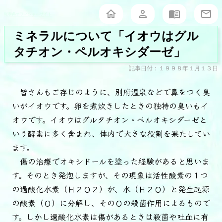
堀泰典オフィシャルサイト
ミネラルについて「イオウはグル
タチオン・ペルオキシダーゼ」
記事日付：１９９８年１月１３日
皆さんもご存じのように、別府温泉などで鼻をつく臭
いがイオウです。卵を煮炊きしたときの独特の臭いもイ
オウです。イオウはグルタチオン・ペルオキシダーゼと
いう酵素に多く含まれ、体内で大きな役割を果たしてい
ます。
傷の治療でオキシドールを塗った経験があると思いま
す。そのとき発泡しますが、その現象は活性酸素の１つ
の過酸化水素（Ｈ２Ｏ２）が、水（Ｈ２Ｏ）と発生起源
の酸素（Ｏ）に分解し、そのＯの殺菌作用によるもので
す。しかし過酸化水素は傷があるときは殺菌や吐血に有