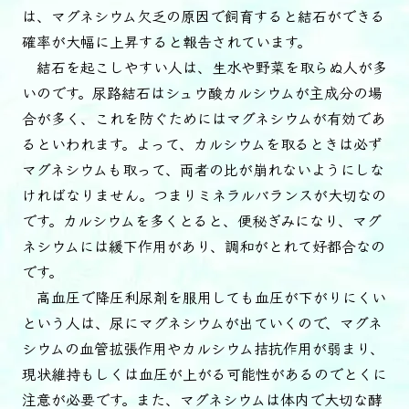
は、マグネシウム欠乏の原因で飼育すると結石ができる
確率が大幅に上昇すると報告されています。
結石を起こしやすい人は、生水や野菜を取らぬ人が多
いのです。尿路結石はシュウ酸カルシウムが主成分の場
合が多く、これを防ぐためにはマグネシウムが有効であ
るといわれます。よって、カルシウムを取るときは必ず
マグネシウムも取って、両者の比が崩れないようにしな
ければなりません。つまりミネラルバランスが大切なの
です。カルシウムを多くとると、便秘ぎみになり、マグ
ネシウムには緩下作用があり、調和がとれて好都合なの
です。
高血圧で降圧利尿剤を服用しても血圧が下がりにくい
という人は、尿にマグネシウムが出ていくので、マグネ
シウムの血管拡張作用やカルシウム拮抗作用が弱まり、
現状維持もしくは血圧が上がる可能性があるのでとくに
注意が必要です。また、マグネシウムは体内で大切な酵