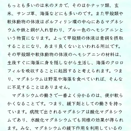
もっとも多いのは米のヌカで、そのほかナッツ類、玄
米、サンゴ草、海藻などにも多いのです。また甲殻類や
軟体動物の体液はポルフィリン環の中心にあるマグネシ
ウムや鉄と銅が入れ替わり、ブルー色のヘモシアニンと
いう物質になります。よって甲殻類の体液は青銅を摂取
することになり、あまり良くないといわれる所以です。
その甲殻類や軟体動物の体液のヘモシアニンの材料は、
生後すぐに海藻に身を隠しながら生活し、海藻のクロロ
フィルを吸収することに起因すると考えられます。つま
り、マグネシウムは野菜や海藻を食べていれば、そんな
に不足することはありません。
マグネシウムの働きで一番よく分かるのは、便が軟ら
かくなることです。つまり、緩下剤としての働きを持っ
ています。病院で出されるマグネシアは酸化マグネシウ
ムであり、水酸化マグネシウムでも同様の効果が得られ
ます。みな、マグネシウムの緩下作用を利用しているの