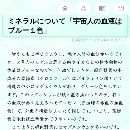
堀泰典オフィシャルサイト
ミネラルについて「宇宙人の血液は
ブルー１色」
記事日付：１９９７年１０月２８日
皆さんもご存じのように、我々人間の血は赤いのです
が、火星人のモデルと思える蛸やイカなどの軟体動物の
体液はブルーなのです。何故でしょうか。緑色野菜の主
成分の葉緑素（クロロフィル）はポルフィリン還という
構造の中心にマグネシウムがあり、グリーン色をしてい
ます。このマグネシウムが鉄と置き換わったのが、我々
の血液が赤く見えるヘモグロビン（赤血球の赤色の血色
素）で、外側の構造はまったく同じです。つまり、葉緑
素を取れば血色素ができやすいのです。
このように緑色野菜にはマグネシウムが多いのです。