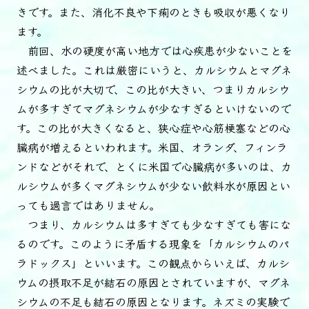
きです。また、消化不良や下痢のときも吸収が悪くなり
ます。
前回、水の硬度が高い地方では心疾患が少ないことを
述べました。これは厳密にいうと、カルシウムとマグネ
シウムの比が大切で、この比が大きい、つまりカルシウ
ムが多すぎてマグネシウムが少なすぎるといけないので
す。この比が大きくなると、狭心症や心筋梗塞などの心
臓病が増えるといわれます。米国、オランダ、フィンラ
ンドなどがそれで、とくに米国で心臓病が多いのは、カ
ルシウムが多くマグネシウムが少ない飲料水が原因とい
っても過言ではありません。
つまり、カルシウムは多すぎても少なすぎても害にな
るのです。このように矛盾する現象を「カルシウムのパ
ラドックス」といいます。この観点からいえば、カルシ
ウムの摂取不足が結石の原因とされていますが、マグネ
シウムの不足も結石の原因となります。ネズミの実験で