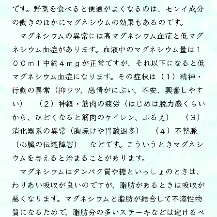
です。野菜を食べると便通がよくなるのは、センイ成分
の働きのほかにマグネシウムの効果もあるのです。
マグネシウムの異常には高マグネシウム血症と低マグ
ネシウム血症があります。血液中のマグネシウム量は１
００ｍｌ中約４ｍｇが正常ですが、それ以下になると低
マグネシウム血症になります。その症状は（１）精神・
行動の異常（抑ウツ、感情がにぶい、不安、興奮しやす
い） （２）神経・筋肉の疲労（はじめは脱力感くらい
から、ひどくなると筋肉のケイレン、ふるえ） （３）
消化器系の異常（胸焼けや胃酸過多） （４）不整脈
（心臓の伝達障害） などです。こういうときマグネシ
ウムを与えると治まることがあります。
マグネシウムはタンパク質や糖といっしょのときは、
わりあい吸収が良いのですが、脂肪があるときは吸収が
悪くなります。マグネシウムと脂肪が結合して不溶性物
質になるためで、脂肪分の多いステーキなどは避けるべ