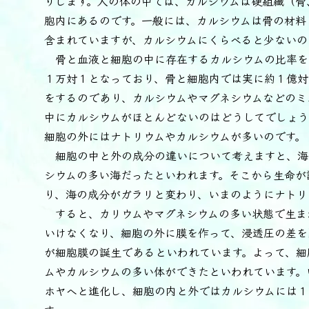
りします。人の体の中では、カルシウムは硬組織（骨
胞内にあるのです。一般には、カルシウムは骨の材料
含まれていますが、カルシウムにくらべると少ないの
骨と血液と細胞の中に存在するカルシウムの比率を
１万対１となっており、骨と細胞内では実に約１億対
をするのであり、カルシウムやマグネシウムなどのミ
中にカルシウムがほとんどないのはどうしてでしょう
細胞の外にはナトリウムやカルシウムが多いのです。
細胞の中と外の成分の違いについて考えますと、海
シウムの多い海だったといわれます。そこから生命が
り、海の成分がガラリと変わり、いまのようにナトリ
すると、カリウムやマグネシウムの多い状態で生ま
いけなくなり、細胞の外に膜を作って、浸透圧の差を
が細胞膜の誕生であるといわれています。よって、細
ムやカルシウムの多い体ができたといわれています。
ホヤへと進化し、細胞の内と外ではカルシウムには１