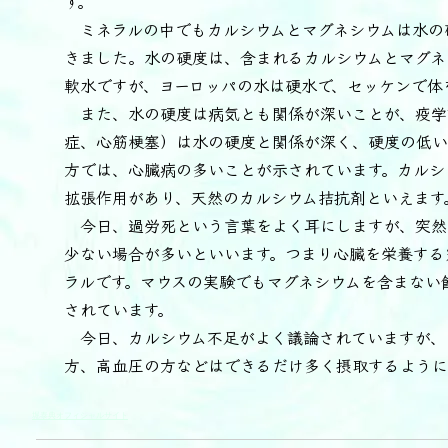
す。
ミネラルの中でもカルシウムとマグネシウムは水の
きました。水の硬度は、含まれるカルシウムとマグネ
軟水ですが、ヨーロッパの水は硬水で、セッケンで体
また、水の硬度は病気とも関係が深いことが、疫学
症、心筋梗塞）は水の硬度と関係が深く、硬度の低い
方では、心臓病の多いことが示されています。カルシ
拡張作用があり、天然のカルシウム拮抗剤といえます
今日、過労死という言葉をよく耳にしますが、突然
少ない場合が多いといいます。つまり心臓を栄養する
ラルです。マウスの実験でもマグネシウムを含まない
されています。
今日、カルシウム不足がよく議論されていますが、
方、高血圧の方などはできるだけ多く摂取するように
堀泰典オフィシャルサイト