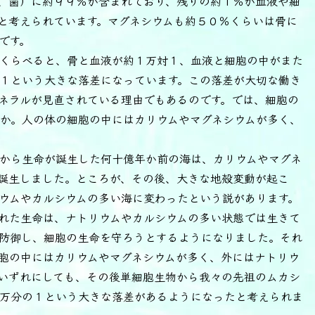
、歯）に約９９％が含まれており、残りの約１％が血液や細
と考えられています。マグネシウムも約５０％くらいは骨に
です。
くらべると、骨と血液が約１万対１、血液と細胞の中がまた
１という大きな落差になっています。この落差が大切な働き
ネラルが見直されている理由でもあるのです。では、細胞の
か。人の体の細胞の中にはカリウムやマグネシウムが多く、
から生命が誕生した何十億年か前の海は、カリウムやマグネ
誕生しました。ところが、その後、大きな地殻変動が起こ
ウムやカルシウムの多い海に変わったという説があります。
れた生命は、ナトリウムやカルシウムの多い状態では生きて
防御し、細胞の生命を守ろうとするようになりました。それ
胞の中にはカリウムやマグネシウムが多く、外にはナトリウ
いずれにしても、その後単細胞生物から我々の先祖のムカシ
万分の１という大きな落差があるようになったと考えられま