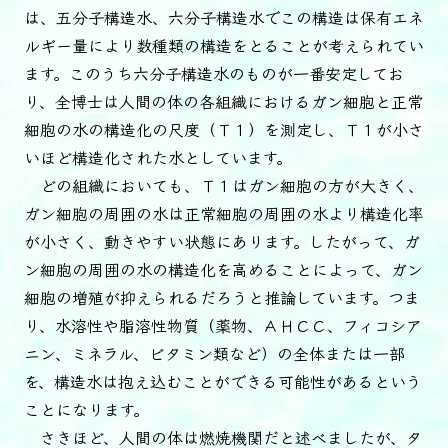
は、五分子構造水、六分子構造水でこの構造は保有エネ
ルギー量により数種類の構造をとることが考えられてい
ます。このうち六分子構造水のものが一番安定してお
り、全博士は人間の体の各組織におけるガン細胞と正常
細胞の水の構造化の尺度（Ｔ１）を測定し、Ｔ１が小さ
いほど構造化された水としています。
どの組織においても、Ｔ１はガン細胞の方が大きく、
ガン細胞の周囲の水は正常細胞の周囲の水より構造化率
が小さく、動きやすい状態にあります。したがって、ガ
ン細胞の周囲の水の構造化を高めることによって、ガン
細胞の増殖が抑えられるだろうと推論しています。つま
り、水溶性や脂溶性物質（薬物、ＡＨＣＣ、フィコシア
ニン、ミネラル、ビタミン類など）の全体または一部
を、構造水は抱え込むことができる可能性があるという
ことになります。
さきほど、人間の体は燃焼機関だと述べましたが、タ