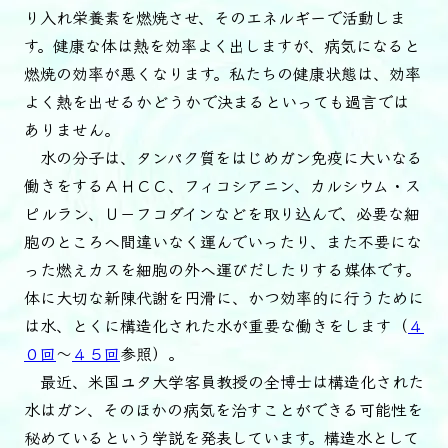
り入れ栄養素を燃焼させ、そのエネルギーで活動しま
す。健康な体は熱を効率よく出しますが、病気になると
燃焼の効率が悪くなります。私たちの健康状態は、効率
よく熱を出せるかどうかで決まるといっても過言では
ありません。
水の分子は、タンパク質をはじめガン免疫に大いなる
働きをするＡＨＣＣ、フィコシアニン、カルシウム・ス
ピルラン、Ｕ－フコダインなどを取り込んで、必要な細
胞のところへ間違いなく運んでいったり、また不要にな
った燃えカスを細胞の外へ運びだしたりする媒体です。
体に大切な新陳代謝を円滑に、かつ効率的に行うために
は水、とくに構造化された水が重要な働きをします（
４
０回
～
４５回
参照）。
最近、米国ユタ大学客員教授の全博士は構造化された
水はガン、そのほかの病気を治すことができる可能性を
秘めているという学説を発表しています。構造水として