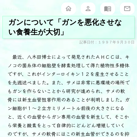
堀泰典オフィシャルサイト
ガンについて「ガンを悪化させな
い食養生が大切」
記事日付：１９９７年９月３０日
最近、八木田博士によって発見されたＡＨＣＣは、キ
ノコの菌糸体の細胞壁を酵素処理して得た植物性多糖体
ですが、これがインターロイキン１２を産生させること
を先週述べました。また、サメは非常に悪環境の場所で
もガンを作らないことから研究が進められ、サメの軟
骨には新生血管阻害作用のあることが判明しました。ガ
ン細胞が１～２立方ミリメートル前後の大きさになる
と、近くの血管からガン専用の血管を新生して、そこか
ら栄養と酸素をとって自律的にどんどん増殖していく
のですが、サメの軟骨にはこの新生血管ができるのを抑