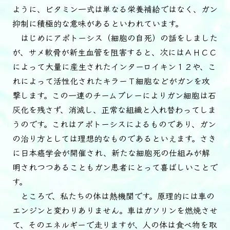
ように、ビタミン一式は単なる栄養補給ではなく、ガン
抑制に積極的な意味があるといわれています。
はじめにアポトーシス（細胞の自死）の話をしました
が、サメ軟骨が新生血管を阻害すると、次にはＡＨＣＣ
によって大量に産生されたインターロイキン１２や、こ
れによって活性化されたキラーＴ細胞などがガンを攻
撃します。この一連のチームプレーによりガン細胞は石
灰化を残さず、消滅し、正常な組織と入れ替わってしま
うのです。これはアポトーシスによるものであり、ガン
の治り方としては理想的なものであるといえます。さき
に日本癌学会が開催され、新たな細胞死の仕組みが解
明されつつあることもガン患者にとって喜ばしいことで
す。
ところで、私たちの体は熱機関です。原理的には車の
エンジンと変わりありません。車はガソリンを燃焼させ
て、そのエネルギーで走りますが、人の体は食べ物を取