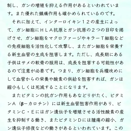
制し、ガンの増殖を抑える作用があるといわれていま
す。また優れた鎮痛作用も確かめられているのです。
それに加えて、インターロイキン１２の産生によっ
て、ガン細胞にＨＬＡ抗原とガン抗原の２つの目印を掲
げさせ、ガン細胞をマクロファージやキラーＴ細胞など
の免疫細胞を活性化して攻撃し、またガン細胞を栄養す
る新生血管の生成を阻害します。ただし、成長期にある
子供はサメの軟骨の服用は、成長を阻害する可能性があ
るので注意が必要です。つまり、ガン細胞を兵糧攻めに
して血管からの栄養や酸素の供給を阻害すれば、ガンは
縮小もしくは死滅することになります。
またビタミンの抗ガン作用もあなどりがたく、ビタミ
ンＡ（β－カロチン）には新生血管阻害作用があり、ビ
タミンＣ・Ｅにはガン遺伝子を増殖させる活性酸素の産
生を抑制する働き、またビタミンＤには腫瘍の縮小、ガ
ン遺伝子修復などの働きがあるといわれています。この