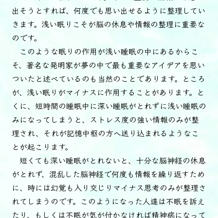
出そうとすれば、何度でも思い出せるように整理してい
きます。浅い眠りこそが脳の休息や情報の整理に重要な
のです。
このような眠りの作用が浅い睡眠の中にあるからこ
そ、著名な発明家が夢の中で最も重要なアイデアを思い
ついたと述べているのも当然のことであります。ところ
が、浅い眠りがマイナスに作用することがあります。と
くに、短時間の睡眠中に深い睡眠がとれずに浅い睡眠の
みになってしまうと、ストレス度の強い情報のみが整
理され、それが記憶中枢の方へ送り込まれるようなこ
とが起こります。
短くても深い睡眠がとれないと、十分な脳神経の休息
がとれず、混乱した脳神経で何度も情報を繰り返すため
に、時には幻覚も入り交じりマイナス思考のみが整理さ
れてしまうのです。このようになった人達は不眠を訴え
たり、もしくは不眠が気が付かなければ精神病になって