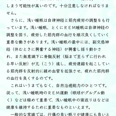
しまう可能性が高いのです。十分注意しなければなりま
せん。
さらに、浅い睡眠は自律神経と筋肉疲労の調整をも行
っています。浅い睡眠、とくにＲＥＭ睡眠は自律神経の
調整を図り、疲労した筋肉群の血行を順次良くしていく
重要な働きがあります。浅い睡眠の最中には、副交感神
経（休むときに興奮する神経）が興奮し揺り動かさ
れ、また無意識下に脊髄反射（脳まで至らずに行われ
る早い反射）が亢（こう）進し、疲労連縮を起こしてい
る筋肉群を反射的に緩め血管を拡張させ、疲れた筋肉群
の血行を良くするのです。
これはいうまでもなく、自然治癒能力のひとつです。
従って、浅い睡眠時のＲＥＭ運動（眼球がグルグル動
く）などは極めて重要で、浅い睡眠中の寝返りはなどは
健康を維持するために重要なものといえます。
一般的な常識では、行儀の良い眠りが健康にも良いと