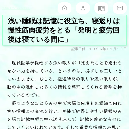
堀泰典オフィシャルサイト
浅い睡眠は記憶に役立ち、寝返りは
慢性筋肉疲労をとる「発明と疲労回
復は寝ている間に」
記事日付：１９９６年１１月１９日
現代医学が提唱する深い眠りが「覚えたことを忘れさ
せない力を持っている」というのは、必ずしも正しいと
はいえません。むしろ、極短時間の眠りや浅い眠りが、
脳の中の混乱した多くの情報を整理してくれる役割を持
っているのです。
夢のようなまどろみの中で大脳は何度も無意識の内に
古い情報との交流を行い、単純で納得しやすい情報のみ
を脳の記憶中枢の中へ送り込んで、記憶を確かなものに
していくといわれています。そして重要な情報のみ思い