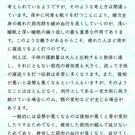
考えられているようですが、そのような考え方は間違っ
ています。夜中に何度も眠りを打つことにより、順次全
身の疲れた筋肉群を緩め血行を良くしていくのが、浅い
睡眠と深い睡眠の繰り返しの最も重要な作用でありま
す。このような働きがあるからこそ、疲れた人ほど夜中
に寝返りをよく打つのです。
例えば、子供の運動量は大人と比較すると数倍に達
し、それにともない筋肉の疲労度も大きく、従って子供
の寝返りを打つ回数は非常に多くなります。また、寝相
が悪いと姿勢も悪くなるという人もいますが、そのよう
なことはほとんどなく、例外としてある一定方向に向き
続けている場合にのみ、顎の変形などが生じる場合が
あります。
一般的には姿勢が悪くなるのは寝相が悪くと骨が変形
したりするためでなく、疲労した筋肉が縮んで延びない
ためであり、疲労した筋肉の血行が良くなり、延びてく