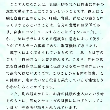
ここで大切なことは、五臓六腑を我々は自由に自分の
意志で動かすことはできないということです。例えば心
臓を自由に止めるとか、肝臓、腎臓、胃などの働きをゆ
っくりさせるということは、自分の意思に無関係であ
り、自由にコントロールすることはできないのです。し
かし、肺は呼吸によりある程度自由意志によって使うこ
とができる唯一の臓器であり、器官機能であります。
漢字とはよく考えられているもので、「息」とは字の
ごとく「自分の心」と書き読みます。つまり、自分の意
志を自分自身の五臓六腑に伝達させる唯一の窓口といっ
て過言ではないようです。このことからも体の健康、心
の健康に、息が大いなる役目を果たしている可能性をう
かがい知ることができます。
また、別の観点からは、心身の健康の出入口という考
えのもとに、気功とかヨーガの訓練には必ずといってよ
いほど、呼吸法が取り入れられています。