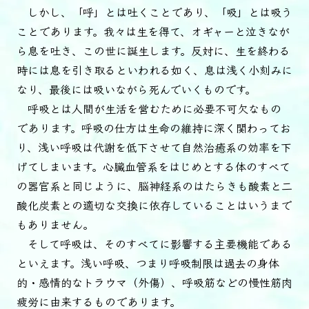
しかし、「呼」とは吐くことであり、「吸」とは吸う
ことであります。我々は生を得て、オギャーと泣きなが
ら息を吐き、この世に誕生します。反対に、生を終わる
時には息を引き取るといわれる如く、息は浅く小刻みに
なり、最後には吸いながら死んでいくものです。
呼吸とは人間が生活を営むために必要不可欠なもの
であります。呼吸の仕方は生命の維持に深く関わってお
り、浅い呼吸は代謝を低下させて自然治癒系の効率を下
げてしまいます。心臓血管系をはじめとする体のすべて
の器官系と同じように、脳神経系のはたらきも酸素と二
酸化炭素との適切な交換に依存していることはいうまで
もありません。
そして呼吸は、そのすべてに影響する主要機能である
といえます。浅い呼吸、つまり呼吸制限は過去の身体
的・感情的なトラウマ（外傷）、呼吸筋などの慢性筋肉
疲労に由来するものであります。