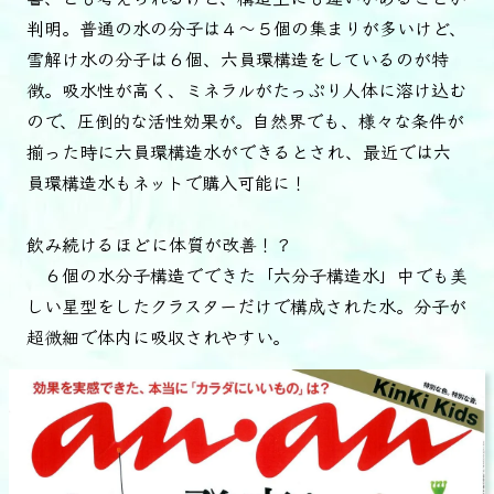
判明。普通の水の分子は４～５個の集まりが多いけど、
雪解け水の分子は６個、六員環構造をしているのが特
徴。吸水性が高く、ミネラルがたっぷり人体に溶け込む
ので、圧倒的な活性効果が。自然界でも、様々な条件が
揃った時に六員環構造水ができるとされ、最近では六
員環構造水もネットで購入可能に！
飲み続けるほどに体質が改善！？
６個の水分子構造でできた「六分子構造水」中でも美
しい星型をしたクラスターだけで構成された水。分子が
超微細で体内に吸収されやすい。