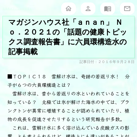
堀泰典オフィシャルサイト
マガジンハウス社「ａｎａｎ」 Ｎ
ｏ．２０２１の「話題の健康トピッ
クス調査報告書」に六員環構造水の
記事掲載
記事日付：２０１６年９月２８日
■ＴＯＰＩＣ１８ 雪解け水は、奇跡の若返り水！ 分
子が６つの六員環構造とは？
雪解け水は、昔から若返りの水といわれていることを
知っている？ 北極では氷が解けた海水の中では、プラ
ンクトンが異常に増殖することが認められていたり、植
物の成長を促進させたりするという研究報告が多数。
これは、雪解け水に多く溶け込んでいる炭酸ガスの影
響、とも考えられるけど、構造上にも違いがあることが