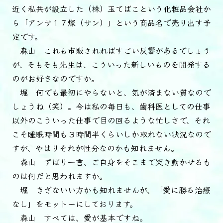
近く私共が設立した（株）玉てばこという化粧品会社か
ら「アンサ１７燦（サン）」という商品名で売り出す予
定です。
森山 これも市販されればすごい反響があるでしょう
が、そもそも先生は、こういった新しいものを開発する
のがお好きなのですか。
堀 何でも最初にやらないと、気が済まない質なので
しょうね（笑）。今は私の毎日も、歯科医としての仕事
以外のこういった仕事で目の回るような忙しさで、それ
こそ睡眠時間も３時間半くらいしか取れない状況なので
すが、やはりそれが性分なのかも知れません。
森山 ずばり一言、ご自身をそこまで突き動かせるも
のは何だと思われますか。
堀 きざないい方かも知れませんが、「愛に勝る治療
なし」をモットーにしております。
森山 すべては、愛が基本ですね。