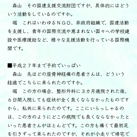
森山 その国連支援交流財団ですが、具体的にはどう
いう活動をしているのですか。
堀 これはいわゆるＮＧＯ、非政府組織で、国連活動
を支援し、青年の国際交流や恵まれない国々への学校建
設や医療援助など、様々な支援活動を行っている国際機
関です。
■平成２７年まで予約でいっぱい
森山 先ほどの座骨神経痛の患者さんは、どういう
経過でこちらに来られたのですか。
堀 この方の場合、整形外科に３カ月通院された後、
６日間入院しても症状が全く良くならなかったものです
から、私共に来られたのです。ここにいらっしゃるの
は、この方のようにどこの病院でも良くならなかったと
いった患者さんがほとんどです。この方も痛くて最初足
を引きずって来られたのですが、それが小走りで帰宅で