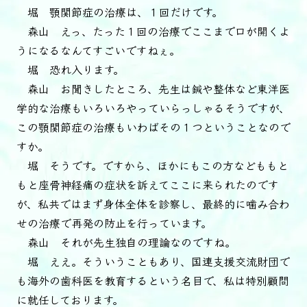
堀 顎関節症の治療は、１回だけです。
森山 えっ、たった１回の治療でここまで口が開くよ
うになるなんてすごいですねぇ。
堀 恐れ入ります。
森山 お聞きしたところ、先生は鍼や整体など東洋医
学的な治療もいろいろやっていらっしゃるそうですが、
この顎関節症の治療もいわばその１つということなので
すか。
堀 そうです。ですから、ほかにもこの方などももと
もと座骨神経痛の症状を訴えてここに来られたのです
が、私共ではまず身体全体を診察し、最終的に噛み合わ
せの治療で再発の防止を行っています。
森山 それが先生独自の理論なのですね。
堀 ええ。そういうこともあり、国連支援交流財団で
も海外の歯科医を教育するという名目で、私は特別顧問
に就任しております。