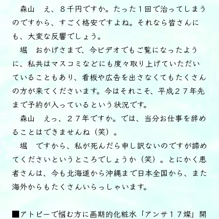
森山 え、８千円ですか。たった１回で治ってしまう
のですから、すごく格安ですよね。それなら皆さんに
も、大変な反響でしょう。
堀 おかげさまで、今ビデオでもご覧になったよう
に、私共はマスコミなどにも度々取り上げていただい
ていることもあり、看板や広告を出さなくてもたくさん
の方が来てくださいます。今はそれこそ、平成２７年先
まで予約が入っているという状況です。
森山 えっ、２７年ですか。では、当分お仕事を辞め
ることはできませんね（笑）。
堀 ですから、私が死んだら申し訳ないのですが諦め
てくださいというところでしょうか（笑）。とにかく患
者さんは、今も北海道から沖縄まで日本全国から、また
海外からもたくさんいらっしゃいます。
■アトピーで悩む方に画期的化粧水「アンサ１７燦」開