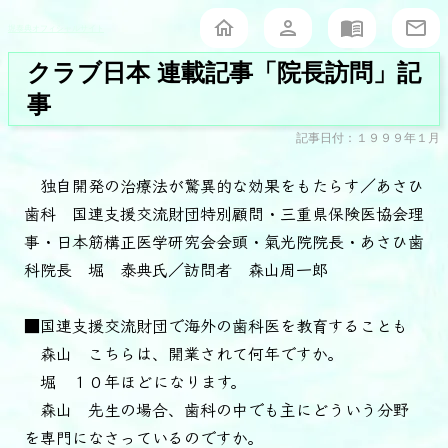
堀泰典オフィシャルサイト
クラブ日本 連載記事「院長訪問」記
事
記事日付：１９９９年１月
独自開発の治療法が驚異的な効果をもたらす／あさひ
歯科 国連支援交流財団特別顧問・三重県保険医協会理
事・日本筋構正医学研究会会頭・氣光院院長・あさひ歯
科院長 堀 泰典氏／訪問者 森山周一郎
■国連支援交流財団で海外の歯科医を教育することも
森山 こちらは、開業されて何年ですか。
堀 １０年ほどになります。
森山 先生の場合、歯科の中でも主にどういう分野
を専門になさっているのですか。