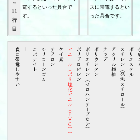
～
電するといった具合で
スに帯電するとい
11
す。
った具合です。
行
目
負に帯電しやすい
－
エボナイト
シリコーンゴム
テフロン
ケイ素
ビニール（ポリ塩化ビニル（ＰＶＣ））
ポリプロピレン
ポリエチレン（セロハンテープなど）
ポリウレタン
ラップ
アクリル繊維
スチレン（発泡スチロール）
ポリエステル
合成