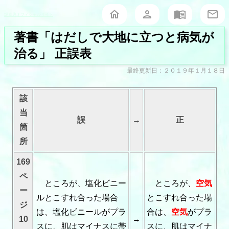
堀泰典オフィシャルサイト
著書「はだしで大地に立つと病気が
治る」 正誤表
最終更新日：２０１９年１月１８日
該
当
誤
→
正
箇
所
169
ペ
ところが、塩化ビニー
ところが、
空気
ー
ルとこすれ合った場合
とこすれ合った場
ジ
は、塩化ビニールがプラ
合は、
空気
がプラ
10
→
スに、肌はマイナスに帯
スに、肌はマイナ