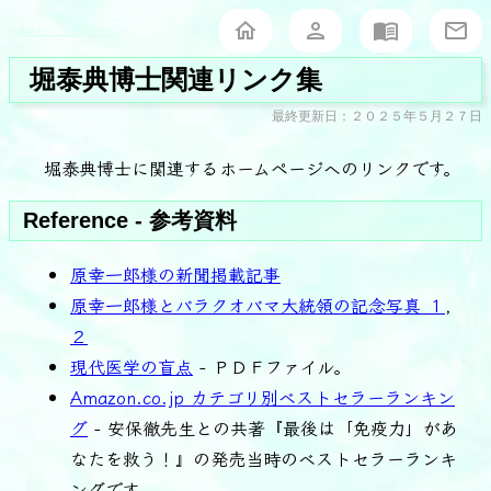
堀泰典オフィシャルサイト
堀泰典博士関連リンク集
最終更新日：２０２５年５月２７日
堀泰典博士に関連するホームページへのリンクです。
Reference - 参考資料
原幸一郎様の新聞掲載記事
原幸一郎様とバラクオバマ大統領の記念写真 １
,
２
現代医学の盲点
- ＰＤＦファイル。
Amazon.co.jp カテゴリ別ベストセラーランキン
グ
- 安保徹先生との共著『最後は「免疫力」があ
なたを救う！』の発売当時のベストセラーランキ
ングです。