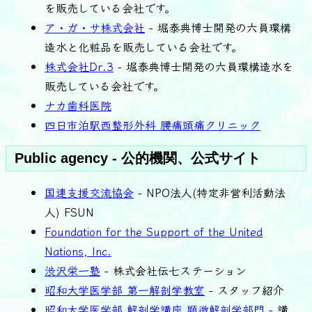
を販売している会社です。
ア・ガ・サ株式会社
- 堀泰典博士開発の六員環構
造水と化粧品を販売している会社です。
株式会社Dr.3
- 堀泰典博士開発の六員環構造水を
販売している会社です。
ナカ歯科医院
四日市泊駅西整形外科 腰痛頭痛クリニック
Public agency - 公的機関、公式サイト
国連支援交流協会
- NPO法人(特定非営利活動法
人) FSUN
Foundation for the Support of the United
Nations, Inc.
渋沢栄一塾
- 株式会社伝七ステーション
昭和大学医学部 第一解剖学教室
- スタッフ紹介
昭和大学医学部 解剖学講座 顕微解剖学部門
- 講