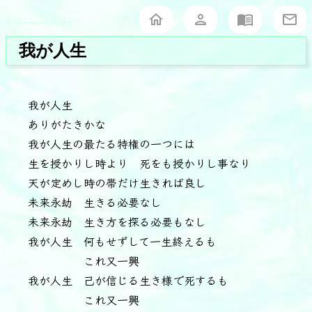
堀泰典オフィシャルサイト
我が人生
我が人生
ありがたきかな
我が人生の最たる特権の一つには
生を授かりし時より 死をも授かりし事なり
天が定めし時の帯だけ生きれば良し
未来永劫 生きる必要なし
未来永劫 生き方を探る必要もなし
我が人生 何もせずして一生終えるも
これ又一興
我が人生 己が信じる生き様で死するも
これ又一興