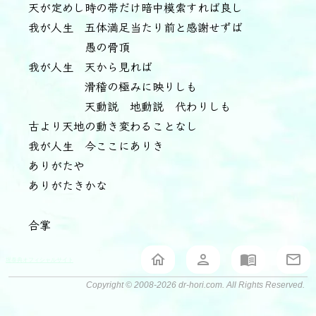
天が定めし時の帯だけ暗中模索すれば良し
我が人生 五体満足当たり前と感謝せずば
愚の骨頂
我が人生 天から見れば
滑稽の極みに映りしも
天動説 地動説 代わりしも
古より天地の動き変わることなし
我が人生 今ここにありき
ありがたや
ありがたきかな
合掌
堀泰典オフィシャルサイト
Copyright © 2008-2026 dr-hori.com. All Rights Reserved.