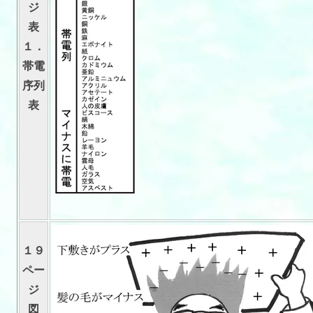
ジ
表
１．
帯電
序列
表
１９
ペー
ジ
図