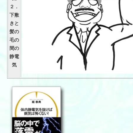
２．
下敷
きと
髪の
毛の
間の
静電
気