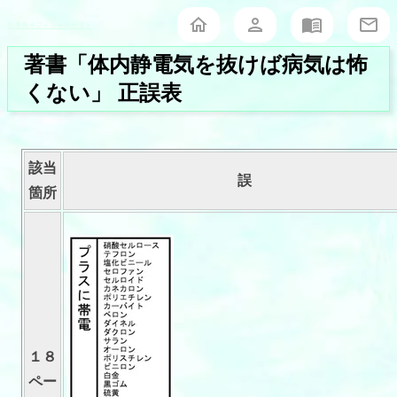
堀泰典オフィシャルサイト
著書「体内静電気を抜けば病気は怖
くない」 正誤表
該当
誤
箇所
１８
ペー