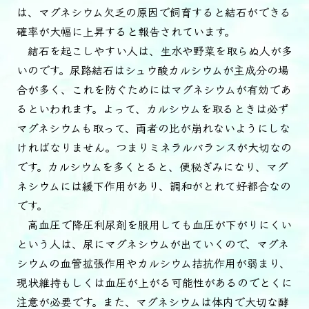
は、マグネシウム欠乏の原因で飼育すると結石ができる
確率が大幅に上昇すると報告されています。
結石を起こしやすい人は、生水や野菜を取らぬ人が多
いのです。尿路結石はシュウ酸カルシウムが主成分の場
合が多く、これを防ぐためにはマグネシウムが有効であ
るといわれます。よって、カルシウムを取るときは必ず
マグネシウムも取って、両者の比が崩れないようにしな
ければなりません。つまりミネラルバランスが大切なの
です。カルシウムを多くとると、便秘ぎみになり、マグ
ネシウムには緩下作用があり、調和がとれて好都合なの
です。
高血圧で降圧利尿剤を服用しても血圧が下がりにくい
という人は、尿にマグネシウムが出ていくので、マグネ
シウムの血管拡張作用やカルシウム拮抗作用が弱まり、
現状維持もしくは血圧が上がる可能性があるのでとくに
注意が必要です。また、マグネシウムは体内で大切な酵