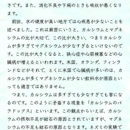
きです。また、消化不良や下痢のときも吸収が悪くなり
ます。
前回、水の硬度が高い地方では心疾患が少ないことを
述べました。これは厳密にいうと、カルシウムとマグネ
シウムの比が大切で、この比が大きい、つまりカルシウ
ムが多すぎてマグネシウムが少なすぎるといけないので
す。この比が大きくなると、狭心症や心筋梗塞などの心
臓病が増えるといわれます。米国、オランダ、フィンラ
ンドなどがそれで、とくに米国で心臓病が多いのは、カ
ルシウムが多くマグネシウムが少ない飲料水が原因とい
っても過言ではありません。
つまり、カルシウムは多すぎても少なすぎても害にな
るのです。このように矛盾する現象を「カルシウムのパ
ラドックス」といいます。この観点からいえば、カルシ
ウムの摂取不足が結石の原因とされていますが、マグネ
シウムの不足も結石の原因となります。ネズミの実験で