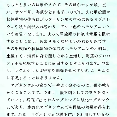
もっとも多いのは米のヌカで、そのほかナッツ類、玄
米、サンゴ草、海藻などにも多いのです。また甲殻類や
軟体動物の体液はポルフィリン環の中心にあるマグネシ
ウムや鉄と銅が入れ替わり、ブルー色のヘモシアニンと
いう物質になります。よって甲殻類の体液は青銅を摂取
することになり、あまり良くないといわれる所以です。
その甲殻類や軟体動物の体液のヘモシアニンの材料は、
生後すぐに海藻に身を隠しながら生活し、海藻のクロロ
フィルを吸収することに起因すると考えられます。つま
り、マグネシウムは野菜や海藻を食べていれば、そんな
に不足することはありません。
マグネシウムの働きで一番よく分かるのは、便が軟ら
かくなることです。つまり、緩下剤としての働きを持っ
ています。病院で出されるマグネシアは酸化マグネシウ
ムであり、水酸化マグネシウムでも同様の効果が得られ
ます。みな、マグネシウムの緩下作用を利用しているの