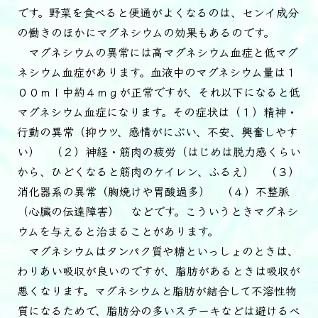
です。野菜を食べると便通がよくなるのは、センイ成分
の働きのほかにマグネシウムの効果もあるのです。
マグネシウムの異常には高マグネシウム血症と低マグ
ネシウム血症があります。血液中のマグネシウム量は１
００ｍｌ中約４ｍｇが正常ですが、それ以下になると低
マグネシウム血症になります。その症状は（１）精神・
行動の異常（抑ウツ、感情がにぶい、不安、興奮しやす
い） （２）神経・筋肉の疲労（はじめは脱力感くらい
から、ひどくなると筋肉のケイレン、ふるえ） （３）
消化器系の異常（胸焼けや胃酸過多） （４）不整脈
（心臓の伝達障害） などです。こういうときマグネシ
ウムを与えると治まることがあります。
マグネシウムはタンパク質や糖といっしょのときは、
わりあい吸収が良いのですが、脂肪があるときは吸収が
悪くなります。マグネシウムと脂肪が結合して不溶性物
質になるためで、脂肪分の多いステーキなどは避けるべ