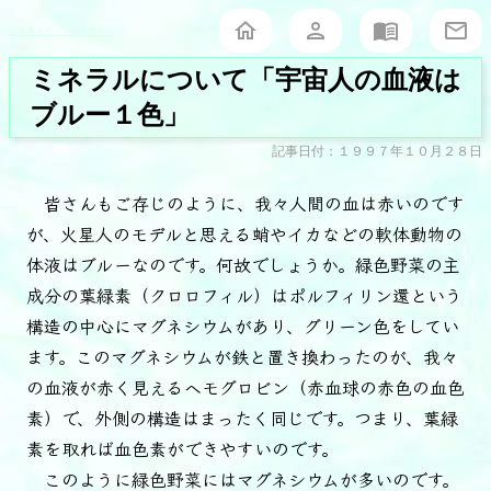
堀泰典オフィシャルサイト
ミネラルについて「宇宙人の血液は
ブルー１色」
記事日付：１９９７年１０月２８日
皆さんもご存じのように、我々人間の血は赤いのです
が、火星人のモデルと思える蛸やイカなどの軟体動物の
体液はブルーなのです。何故でしょうか。緑色野菜の主
成分の葉緑素（クロロフィル）はポルフィリン還という
構造の中心にマグネシウムがあり、グリーン色をしてい
ます。このマグネシウムが鉄と置き換わったのが、我々
の血液が赤く見えるヘモグロビン（赤血球の赤色の血色
素）で、外側の構造はまったく同じです。つまり、葉緑
素を取れば血色素ができやすいのです。
このように緑色野菜にはマグネシウムが多いのです。