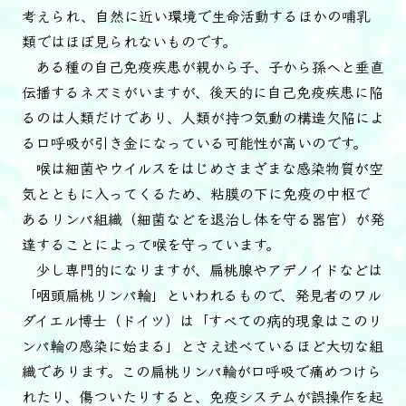
考えられ、自然に近い環境で生命活動するほかの哺乳
類ではほぼ見られないものです。
ある種の自己免疫疾患が親から子、子から孫へと垂直
伝播するネズミがいますが、後天的に自己免疫疾患に陥
るのは人類だけであり、人類が持つ気動の構造欠陥によ
る口呼吸が引き金になっている可能性が高いのです。
喉は細菌やウイルスをはじめさまざまな感染物質が空
気とともに入ってくるため、粘膜の下に免疫の中枢で
あるリンパ組織（細菌などを退治し体を守る器官）が発
達することによって喉を守っています。
少し専門的になりますが、扁桃腺やアデノイドなどは
「咽頭扁桃リンパ輪」といわれるもので、発見者のワル
ダイエル博士（ドイツ）は「すべての病的現象はこのリ
ンパ輪の感染に始まる」とさえ述べているほど大切な組
織であります。この扁桃リンパ輪が口呼吸で痛めつけら
れたり、傷ついたりすると、免疫システムが誤操作を起