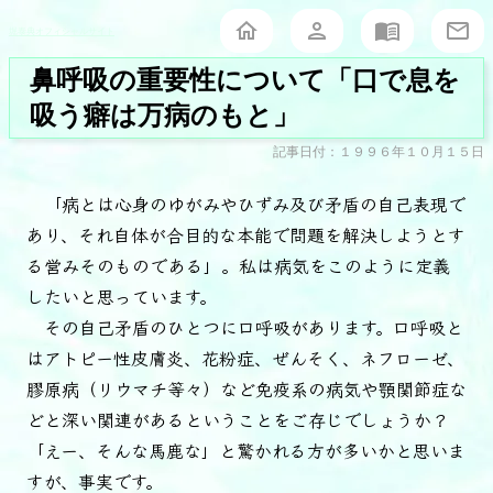
堀泰典オフィシャルサイト
鼻呼吸の重要性について「口で息を
吸う癖は万病のもと」
記事日付：１９９６年１０月１５日
「病とは心身のゆがみやひずみ及び矛盾の自己表現で
あり、それ自体が合目的な本能で問題を解決しようとす
る営みそのものである」。私は病気をこのように定義
したいと思っています。
その自己矛盾のひとつに口呼吸があります。口呼吸と
はアトピー性皮膚炎、花粉症、ぜんそく、ネフローゼ、
膠原病（リウマチ等々）など免疫系の病気や顎関節症な
どと深い関連があるということをご存じでしょうか？
「えー、そんな馬鹿な」と驚かれる方が多いかと思いま
すが、事実です。