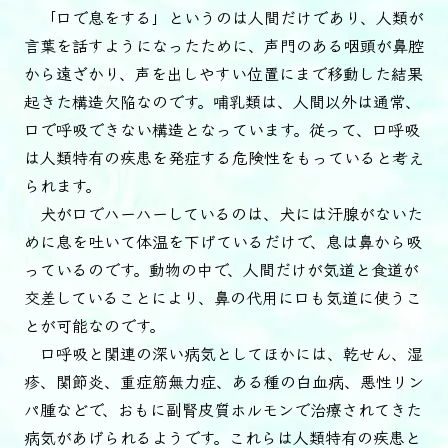
「口で息をする」というのは人間だけであり、人類が
言葉を話すようになったために、声門のある咽頭が鼻腔
から遠ざかり、声を出しやすい位置にまで移動した結果
起きた構造欠陥なのです。哺乳類は、人間以外は通常、
口で呼吸できない構造となっています。従って、口呼吸
は人類特有の疾患を発症する危険性をもっていると考え
られます。
犬が口でハーハーしているのは、犬には汗腺がないた
めに息を吐いて体温を下げているだけで、息は鼻から吸
っているのです。動物の中で、人間だけが気道と食道が
交差していることにより、鼻の代用に口も気道に使うこ
とが可能なのです。
口呼吸と関連の深い病気としてほかには、乾せん、湿
疹、関節炎、重症筋無力症、ある種の白血病、悪性リン
パ腫などで、おもに副腎皮質ホルモンで治療されてきた
病気があげられるようです。これらは人類特有の疾患と