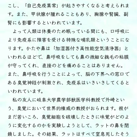
こし、「自己免疫異常」が起きやすくなると考えられま
す。また、甲状腺が腫れることもあり、胸腺や腎臓、副
腎にも影響するといわれています。
よって人類は休養のため眠っている間にも、口呼吸に
より免疫系に障害を受ける特殊な哺乳類ということにな
ります。かたや鼻は「加湿器付き高性能空気清浄器」と
いわれるほどで、鼻呼吸をしても鼻の微細な繊毛の粘膜
が守ってくれ、直接のどを痛めることはありません。
また、鼻呼吸を行うことによって、脳の下界への窓口で
ある臭覚神経が刺激され、免疫系はいきいきしてくると
いわれています。
私の友人に岐阜大学農学部獣医学科教授で外崎とい
う、臭覚において世界的権威の教授がおられます。彼が
まだ若いころ、臭覚細胞を破壊したときに味覚がどのよ
うに変化するのかを実験しようとして、ラットの鼻を閉
鎖しました。その結果、ラットはすべて窒息死したそう