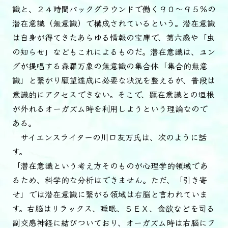
識と、２４時間バックグラウンドで働く９０～９５％の
潜在意識（無意識）で構成されているという。潜在意識
は自身が得てきたあらゆる情報の宝庫で、第六感や「虫
の知らせ」などもこれによるものだ。潜在意識は、ユン
グが提唱する森羅万象の無意識の集合体「集合的無意
識」と繋がり願望達成に必要な状況を整えるが、普段は
意識的にアクセスできない。そこで、顕在意識との垣根
が外れるオーガズム時を利用しようという理論なので
ある。
サイエンスライターの川口友万氏は、次のように話
す。
「潜在意識という考え方そのものが心理学的領域であ
るため、科学的な分析はできません。ただ、「引き寄
せ」では潜在意識に繋がる領域は右脳と言われていま
す。右脳はリラックス、睡眠、ＳＥＸ、食欲などを司る
副交感神経に結びついており、オーガズム時は右脳にフ