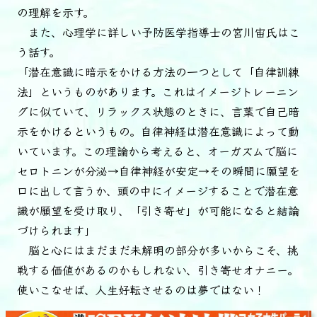
の理解を示す。
また、心理学に詳しい予防医学指導士の宮川宙氏はこ
う話す。
「潜在意識に暗示をかける方法の一つとして「自律訓練
法」というものがあります。これはイメージトレーニン
グに似ていて、リラックス状態のときに、言葉で自己暗
示をかけるというもの。自律神経は潜在意識によって動
いています。この理論から考えると、オーガズムで脳に
セロトニンが分泌→自律神経が安定→その瞬間に願望を
口に出して言うか、頭の中にイメージすることで潜在意
識が願望を受け取り、「引き寄せ」が可能になると結論
づけられます」
脳と心にはまだまだ未解明の部分が多いからこそ、挑
戦する価値があるのかもしれない、引き寄せオナニー。
使いこなせば、人生好転させるのは夢ではない！