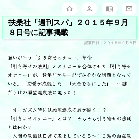
堀泰典オフィシャルサイト
扶桑社「週刊スパ」２０１５年９月
８日号に記事掲載
記事日付：２０１５年９月８日
願いが叶う「引き寄せオナニー」革命
「引き寄せの法則」とオナニーを合体させた「引き寄せ
オナニー」が、数年前から一部でひそかな話題となって
いる。「恋愛が成就した」「大金を手にした」……謎
だらけの願望達成法に迫った！
オーガズム時には願望達成の扉が開く！？
「引きよせオナニー」とは？ そもそも引き寄せの法則
とは何か？
人間の意識は日常で表出している５～１０％の顕在意