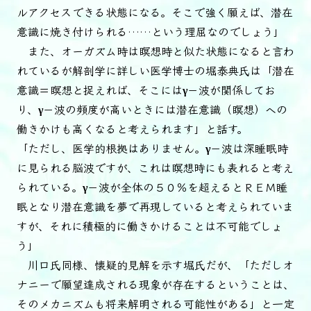
ルアクセスできる状態になる。そこで強く願えば、潜在
意識に焼き付けられる……という理屈なのでしょう」
また、オーガズム時は瞑想時と似た状態になると言わ
れているが解剖学に詳しい医学博士の堀泰典氏は「潜在
意識＝瞑想と捉えれば、そこにはγ－波が関係してお
り、γ－波の頻度が高いときには潜在意識（瞑想）への
働きかけも高くなると考えられます」と話す。
「ただし、医学的根拠はありません。γ－波は深睡眠時
に見られる脳波ですが、これは瞑想時にも表れると考え
られている。γ－波が全体の５０％を超えるとＲＥＭ睡
眠となり潜在意識を夢で再現していると考えられていま
すが、それに積極的に働きかけることは不可能でしょ
う」
川口氏同様、懐疑的見解を示す堀氏だが、「ただしオ
ナニーで願望達成される現象が存在するということは、
そのメカニズムも将来解明される可能性がある」と一定