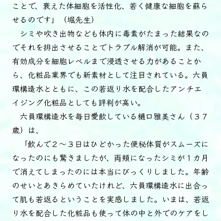
ことで、衰えた体細胞を活性化、若く健康な細胞を蘇ら
せるのです」（堀先生）
シミや吹き出物なども体内に毒素がたまった結果なの
でそれを排出させることでトラブル解消が可能。また、
有効成分を細胞レベルまで浸透させる力があることか
ら、化粧品業界でも新素材として注目されている。六員
環構造水とともに、この若返り水を配合したアンチエ
イジング化粧品としても評判が高い。
六員環構造水を毎日愛飲している樋口雅美さん（３７
歳）は、
「飲んで２～３日はひどかった便秘体質がスムーズに
なったのにも驚きましたが、両頬になったシミが１カ月
で消えてしまったのには本当にびっくりしました。年齢
のせいとあきらめていたけれど、六員環構造水に出合っ
て肌も若返るということを実感しました。いまは、若返
り水を配合した化粧品も使って体の中と外でのケアをし