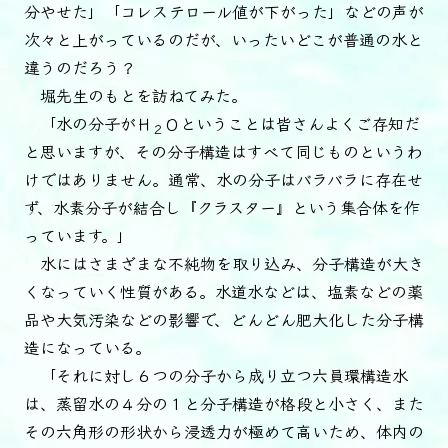
分やせた」「コレステロール値が下がった」などの声が
次々と上がっているのだが、いったいどこが普通の水と
違うのだろう？
堀先生のもとを訪ねてみた。
「水の分子がＨ
Ｏということは皆さんよくご存知だ
２
と思いますが、その分子構造はすべて同じものというわ
けではありません。通常、水の分子はバラバラに存在せ
ず、水素分子が結合し『クラスター』という集合体を作
っています。」
水にはさまざまな不純物を取り込み、分子構造が大き
くなっていく性質がある。水道水などは、塩素などの薬
品や大気汚染などの影響で、どんどん肥大化した分子構
造になっている。
「それに対し６つの分子から成り立つ六員環構造水
は、蒸留水の４分の１と分子構造が格段と小さく、また
その六角形の形状から浸透力が極めて高いため、体内の