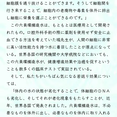
細胞膜を通り抜けることができます。そうして細胞間を
行き来することで、細胞内の老廃物や毒素を体外に排出
し細胞に栄養を運ぶことができるのです。」
この六員環構造水は、もともとは医療用として開発さ
れたもの。口腔外科手術の際に薬剤を使用せず安全に止
血できる方法を考えていた堀先生が、人間の細胞に非常
に高い活性能力を持つ水に着目したことが原点になって
いる。世界各国の研究機関や大学病院などにおいても、
この六員環構造水が、健康増進効果や治癒を促すという
ことも数多くの臨床テストで実証されている。
そして、私たちがいちばん気になる若返り効果につい
ては、
「体内の水の状態が劣化することで、体細胞のＤＮＡ
も劣化し、そしてそれが老化現象をもたらすことが、近
年、世界各国で発表されました。六員環構造水は、不必
要なものを体外に出し、必要なものを体内に取り入れる