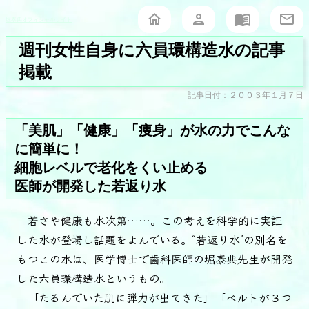
堀泰典オフィシャルサイト
週刊女性自身に六員環構造水の記事
掲載
記事日付：２００３年１月７日
「美肌」「健康」「痩身」が水の力でこんな
に簡単に！
細胞レベルで老化をくい止める
医師が開発した若返り水
若さや健康も水次第……。この考えを科学的に実証
した水が登場し話題をよんでいる。“若返り水”の別名を
もつこの水は、医学博士で歯科医師の堀泰典先生が開発
した六員環構造水というもの。
「たるんでいた肌に弾力が出てきた」「ベルトが３つ