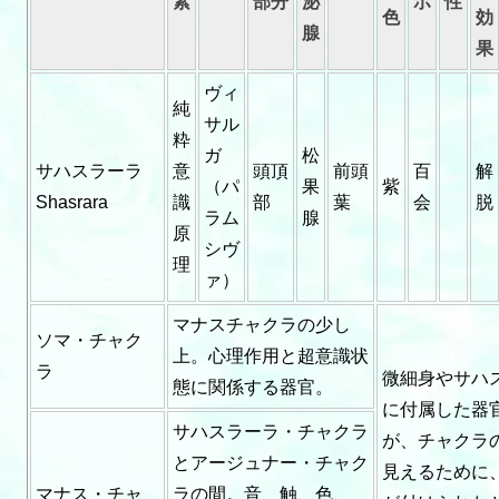
素
部分
泌
ボ
性
色
効
腺
果
ヴィ
純
サル
粋
ガ
松
サハスラーラ
意
頭頂
前頭
百
解
（パ
果
紫
Shasrara
識
部
葉
会
脱
ラム
腺
原
シヴ
理
ァ）
マナスチャクラの少し
ソマ・チャク
上。心理作用と超意識状
ラ
微細身やサハ
態に関係する器官。
に付属した器
サハスラーラ・チャクラ
が、チャクラ
とアージュナー・チャク
見えるために
マナス・チャ
ラの間。音、触、色、