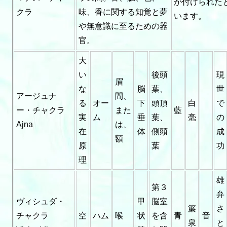
が付けられた
クラ
味、香に関する知覚と夢
います。
や無意識に至るための器
官。
大
い
後頭
現
眉
な
脳
葉、
世
アージュナ
間、
る
オー
下
頭頂
白
で
ー・チャクラ
また
藍
実
ム
垂
葉、
毫
の
Ajna
は、
在
体
側頭
成
額
原
葉
功
理
雄
第３
弁
ヴィシュダ・
甲
脳室
簾
さ
チャクラ
空
ハム
喉
状
を含
青
音
泉
と