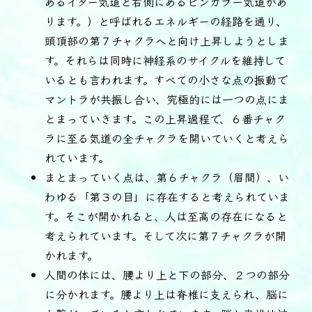
あるイダー気道と右側にあるピンガラー気道があ
ります。）と呼ばれるエネルギーの経路を通り、
頭頂部の第７チャクラへと向け上昇しようとしま
す。それらは同時に神経系のサイクルを維持して
いるとも言われます。すべての小さな点の振動で
マントラが共振し合い、究極的には一つの点にま
とまっていきます。この上昇過程で、６番チャク
ラに至る気道の全チャクラを開いていくと考えら
れています。
まとまっていく点は、第６チャクラ（眉間）、い
わゆる「第３の目」に存在すると考えられていま
す。そこが開かれると、人は至高の存在になると
考えられています。そして次に第７チャクラが開
かれます。
人間の体には、腰より上と下の部分、２つの部分
に分かれます。腰より上は脊椎に支えられ、脳に