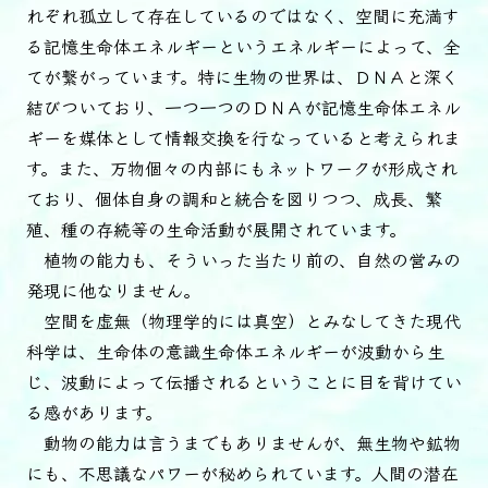
れぞれ孤立して存在しているのではなく、空間に充満す
る記憶生命体エネルギーというエネルギーによって、全
てが繋がっています。特に生物の世界は、ＤＮＡと深く
結びついており、一つ一つのＤＮＡが記憶生命体エネル
ギーを媒体として情報交換を行なっていると考えられま
す。また、万物個々の内部にもネットワークが形成され
ており、個体自身の調和と統合を図りつつ、成長、繁
殖、種の存続等の生命活動が展開されています。
植物の能力も、そういった当たり前の、自然の営みの
発現に他なりません。
空間を虚無（物理学的には真空）とみなしてきた現代
科学は、生命体の意識生命体エネルギーが波動から生
じ、波動によって伝播されるということに目を背けてい
る感があります。
動物の能力は言うまでもありませんが、無生物や鉱物
にも、不思議なパワーが秘められています。人間の潜在