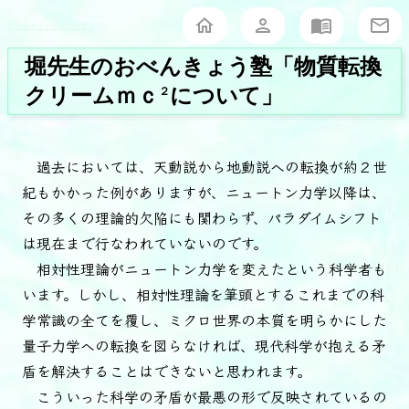
堀泰典オフィシャルサイト
堀先生のおべんきょう塾「物質転換
クリームｍｃ
について」
２
過去においては、天動説から地動説への転換が約２世
紀もかかった例がありますが、ニュートン力学以降は、
その多くの理論的欠陥にも関わらず、パラダイムシフト
は現在まで行なわれていないのです。
相対性理論がニュートン力学を変えたという科学者も
います。しかし、相対性理論を筆頭とするこれまでの科
学常識の全てを覆し、ミクロ世界の本質を明らかにした
量子力学への転換を図らなければ、現代科学が抱える矛
盾を解決することはできないと思われます。
こういった科学の矛盾が最悪の形で反映されているの