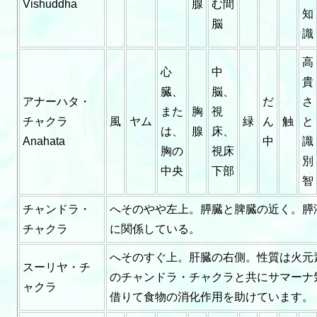
Vishuddha
腺
む間
知
脳
識
高
心
中
貴
臓、
脳、
アナーハタ・
だ
さ
また
胸
視
チャクラ
風
ヤム
緑
ん
触
と
は、
腺
床、
Anahata
中
識
胸の
視床
別
中央
下部
智
チャンドラ・
へそのやや左上。膵臓と脾臓の近く。膵
チャクラ
に関係している。
へそのすぐ上。肝臓の右側。性質は火元
スーリヤ・チ
のチャンドラ・チャクラと共にサマーナ
ャクラ
借りて食物の消化作用を助けています。