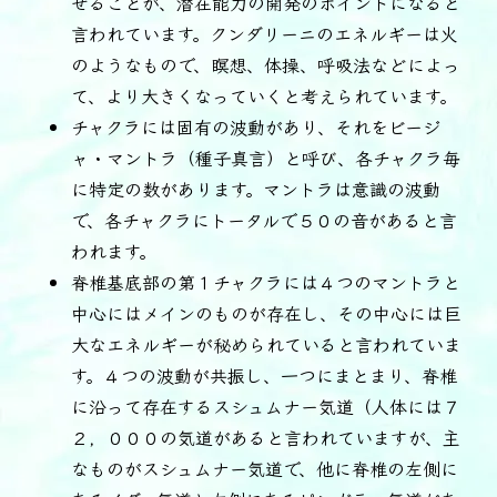
せることが、潜在能力の開発のポイントになると
言われています。クンダリーニのエネルギーは火
のようなもので、瞑想、体操、呼吸法などによっ
て、より大きくなっていくと考えられています。
チャクラには固有の波動があり、それをビージ
ャ・マントラ（種子真言）と呼び、各チャクラ毎
に特定の数があります。マントラは意識の波動
で、各チャクラにトータルで５０の音があると言
われます。
脊椎基底部の第１チャクラには４つのマントラと
中心にはメインのものが存在し、その中心には巨
大なエネルギーが秘められていると言われていま
す。４つの波動が共振し、一つにまとまり、脊椎
に沿って存在するスシュムナー気道（人体には７
２，０００の気道があると言われていますが、主
なものがスシュムナー気道で、他に脊椎の左側に