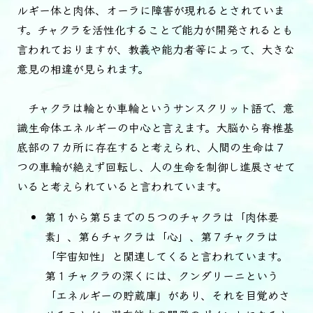
ルギー体と肉体、オーラに障害が現れるとされていま
す。チャクラを活性化することで能力が開発されるとも
言われておりますが、教義や能力者等によって、大きな
意見の相違が見られます。
チャクラは輪とか車輪というサンスクリット語で、意
識生命体エネルギーの中心と言えます。大脳から脊椎基
底部の７カ所に存在すると考えられ、人間の生命は７
つの車輪が絶えず回転し、人の生命を制御し進展させて
いると考えられていると言われています。
第１から第５までの５つのチャクラは「肉体要
素」、第６チャクラは「心」、第７チャクラは
「宇宙知性」と関連してくると言われています。
第１チャクラの深くには、クンダリーニという
「エネルギーの貯蔵庫」があり、それを目覚めさ