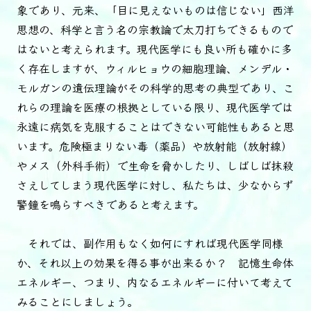
象であり、元来、「目に見えないものは信じない」西洋
思想の、科学と言う名の宗教論で太刀打ちできるもので
はないと考えられます。現代医学にも良い所も確かに多
く存在しますが、ウィルヒョウの細胞理論、メンデル・
モルガンの遺伝理論がその科学的思考の典型であり、こ
れらの理論を医療の根拠としている限り、現代医学では
永遠に病気を克服することはできない可能性もあると思
います。危険極まりない毒（薬品）や放射能（放射線）
やメス（外科手術）で生命を脅かしたり、しばしば抹殺
さえしてしまう現代医学に対し、私たちは、少なからず
警鐘を鳴らすべきであると考えます。
それでは、副作用もなく如何にすれば現代医学同様
か、それ以上の効果を得る事が出来るか？ 記憶生命体
エネルギー、つまり、内なるエネルギーに付いて考えて
みることにしましょう。