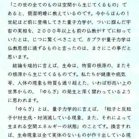
「この世の全てのものは空間から生じてくるもの」で
あると、簡潔明瞭に教えているのです。今からほんの１
世紀ほど前に登場してきた量子力学が、ついに掴んだ宇
宙の実相を、２０００年以上も前の仏教がすでに知って
いたとは、じつに驚くべきことで、カプラが量子力学は
仏教思想に通ずるものと言ったのは、まさにこの事だと
思います。
結論を端的に言えば、生命は、物質の根源の、またそ
の根源から生じてくるものです。私たちが健康や病気
等、人体の現象も物質も通り超えた、いわば形而い上の
世界からの、「ゆらぎ」の発生と深く関わっているよう
に思われます。
「ゆらぎ」とは、量子力学的に言えば、「粒子と反粒
子が対生成・対消滅している現象、また、それによって
生まれる空間エネルギーの状態」のことです。換言すれ
ば、生命現象は全て実体のないものが作り出している現