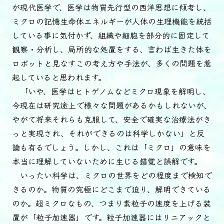
が現代医学で、医学は物質先行型の西洋思想に傾考し、
ミクロの記憶生命体エネルギーが人体の生理機能を統括
している事に気付かず、組織や細胞を部分的に固定して
観察・分析し、局所的な処置をする、言わば生きた体を
ロボットと見なすこの考え方や手法が、多くの問題を惹
起していると思われます。
「いや、医学はヒトゲノムなどミクロ現象を解明し、
今現在は研究途上で様々な問題があるかもしれないが、
やがて将来それらも克服して、安全で確実な治療法がき
っと実現され、それができるのは科学しかない」と反
論も有るでしょう。しかし、これは「ミクロ」の意味を
本当に理解していないために生じる錯覚と誤解です。
いったい科学は、ミクロの世界をどの程度まで検知で
きるのか。物質の究極にどこまで迫り、解明できている
のか。超ミクロなもの、つまり素粒子の速度を上げる装
置が「粒子加速器」です。粒子加速器にはリニアックと