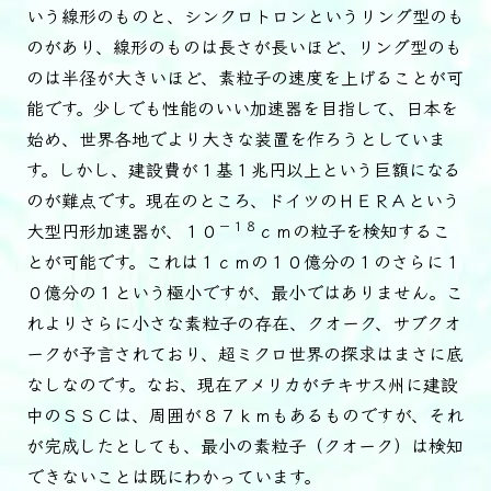
いう線形のものと、シンクロトロンというリング型のも
のがあり、線形のものは長さが長いほど、リング型のも
のは半径が大きいほど、素粒子の速度を上げることが可
能です。少しでも性能のいい加速器を目指して、日本を
始め、世界各地でより大きな装置を作ろうとしていま
す。しかし、建設費が１基１兆円以上という巨額になる
のが難点です。現在のところ、ドイツのＨＥＲＡという
－１８
大型円形加速器が、１０
ｃｍの粒子を検知するこ
とが可能です。これは１ｃｍの１０億分の１のさらに１
０億分の１という極小ですが、最小ではありません。こ
れよりさらに小さな素粒子の存在、クオーク、サブクオ
ークが予言されており、超ミクロ世界の探求はまさに底
なしなのです。なお、現在アメリカがテキサス州に建設
中のＳＳＣは、周囲が８７ｋｍもあるものですが、それ
が完成したとしても、最小の素粒子（クオーク）は検知
できないことは既にわかっています。