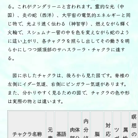
る。これがクンダリーニと言われます。霊的な光（中
国）、炎の蛇（西洋）、大宇宙の電気的エネルギーと同
じ物で、光より速く伝わる（神智学）、燃えながら輝く
火輪で、スシュムナー管の中を色を変えながら蛇のよう
に這い上がり、各チャクラを照らし出してその働きを明
らかにしつつ頭頂部のサハスラーラ・チャクラに達す
る。
図に示したチャクラは、後ろから見た図です。脊椎の
左側にイダー気道、右側にピンガラー気道があります。
また、分かりやすく見るための図で、チャクラの色や形
は実際の物とは違います。
瞑
内
対
想
元
肉体
分
ツ
属
チャクラ名称
基語
脳
応
の