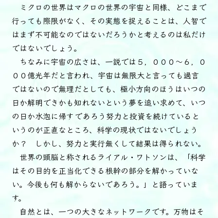
ミクロの世界はマクロの世界の宇宙と同様、どこまで
行っても際限がなく、その実態を捉えることは、人智で
はまず不可能なのではないだろうかと考えるのは私だけ
ではないでしょう。
ちなみに宇宙の広さは、一説では５，０００～６，０
００億光年だと言われ、宇宙は無限大と言っても過言
ではないので無理だとしても、極小方向のほうはいつの
日か解明できかも知れないという夢を追い求めて、いつ
の日か水泡に帰すであろう努力と投資を続けていると
いうのが正直なところ、科学の現状ではないでしょう
か？ しかし、努力と実行無くして結果は得られない。
世界の頭脳と称されるライアル・ワトソンは、「科学
はその目的を正当化できる根幹の部分を解かっていな
い。今後も何も解からないであろう。」と語っていま
す。
自然とは、一つの大きなネットワークです。万物はそ