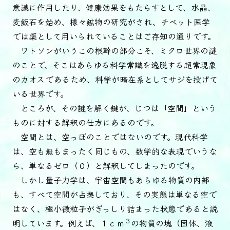
意識に作用したり、健康効果をもたらすとして、水晶、
麦飯石を始め、様々鉱物の研究がされ、チベット医学
では薬として用いられていることはご存知の通りです。
ワトソンがいうこの根幹の部分こそ、ミクロ世界の謎
のことで、そこはあらゆる科学常識を逸脱する超常現象
のカオスであるため、科学が暗在系としてサジを投げて
いる世界です。
ところが、その謎を解く鍵が、じつは「空間」という
ものに対する解釈の仕方にあるのです。
空間とは、空っぽのことではないのです。現代科学
は、空も無もまったく同じもの、数学的な表現でいうな
ら、単なるゼロ（０）と解釈してしまったのです。
しかし量子力学は、宇宙空間もあらゆる物質の内部
も、すべて空間が占拠しており、その実態は単なる空で
はなく、極小微粒子がぎっしり詰まった状態であると説
３
明しています。例えば、１ｃｍ
の物質の塊（固体、液