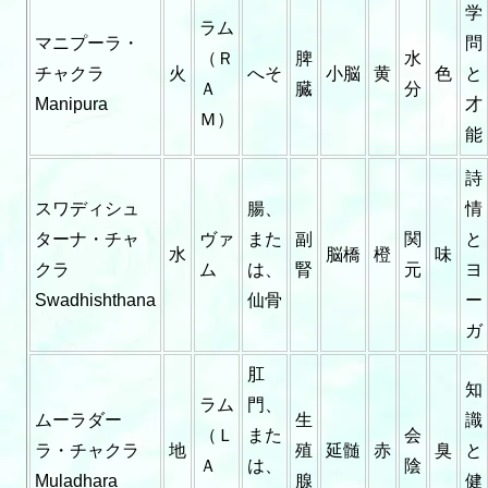
学
ラム
マニプーラ・
問
（Ｒ
脾
水
チャクラ
火
へそ
小脳
黄
色
と
Ａ
臓
分
Manipura
才
Ｍ）
能
詩
スワディシュ
腸、
情
ターナ・チャ
ヴァ
また
副
関
と
水
脳橋
橙
味
クラ
ム
は、
腎
元
ヨ
Swadhishthana
仙骨
ー
ガ
肛
知
ラム
門、
ムーラダー
生
識
（Ｌ
また
会
ラ・チャクラ
地
殖
延髄
赤
臭
と
Ａ
は、
陰
Muladhara
腺
健