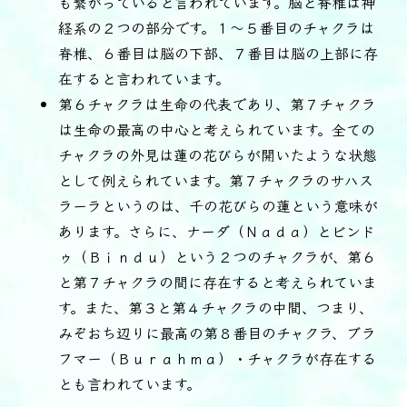
も繋がっていると言われています。脳と脊椎は神
経系の２つの部分です。１～５番目のチャクラは
脊椎、６番目は脳の下部、７番目は脳の上部に存
在すると言われています。
第６チャクラは生命の代表であり、第７チャクラ
は生命の最高の中心と考えられています。全ての
チャクラの外見は蓮の花びらが開いたような状態
として例えられています。第７チャクラのサハス
ラーラというのは、千の花びらの蓮という意味が
あります。さらに、ナーダ（Ｎａｄａ）とビンド
ゥ（Ｂｉｎｄｕ）という２つのチャクラが、第６
と第７チャクラの間に存在すると考えられていま
す。また、第３と第４チャクラの中間、つまり、
みぞおち辺りに最高の第８番目のチャクラ、ブラ
フマー（Ｂｕｒａｈｍａ）・チャクラが存在する
とも言われています。