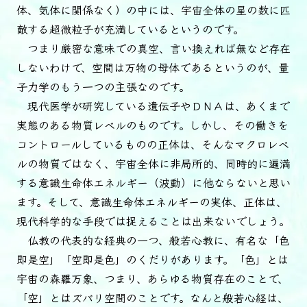
体、気体に関係なく）の中には、宇宙全体の星の数に匹
敵する超微粒子が充満しているというのです。
つまり厳密な意味での真空、言い換えれば無など存在
しないわけで、空間は万物の母体であるというのが、量
子力学のもう一つの主張なのです。
現代医学が研究している遺伝子やＤＮＡは、あくまで
実態のある物質レベルのものです。しかし、その働きを
コントロールしているものの正体は、そんなマクロレベ
ルの物質ではなく、宇宙全体に非局所的、同時的に遍満
する意識生命体エネルギー（波動）に他ならないと思い
ます。そして、意識生命体エネルギーの実体、正体は、
現代科学的な手段では捉えることは出来ないでしょう。
仏教の代表的な経典の一つ、般若心教に、有名な「色
即是空」「空即是色」のくだりがあります。「色」とは
宇宙の森羅万象、つまり、あらゆる物質存在のことで、
「空」とはズバリ空間のことです。なんと般若心経は、